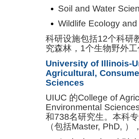
Soil and Water Scie
Wildlife Ecology and
科研设施包括12个科研
究森林，1个生物野外工
University of Illinois
Agricultural, Consum
Sciences
UIUC 的College of Agric
Environmental Sci
和738名研究生。本科专
（包括Master, PhD