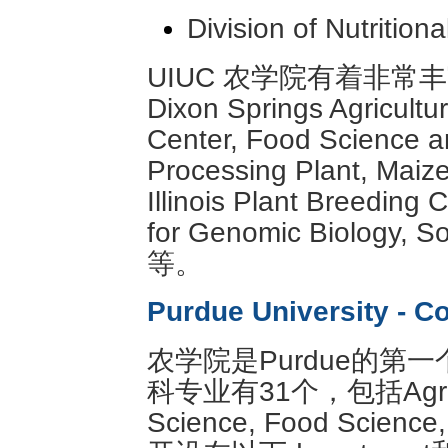
Division of Nutrition
UIUC 农学院有着非
Dixon Springs Agricultu
Center, Food Science a
Processing Plant, Maize 
Illinois Plant Breeding 
for Genomic Biology, S
等。
Purdue University - Co
农学院是Purdue的第
科专业有31个，包括Agricult
Science, Food Scien