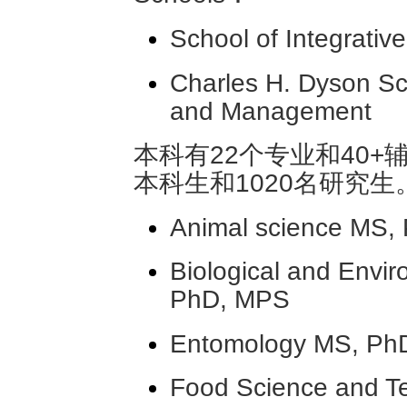
School of Integrativ
Charles H. Dyson Sc
and Management
本科有22个专业和40+辅
本科生和1020名研究
Animal science MS,
Biological and Envi
PhD, MPS
Entomology MS, Ph
Food Science and T