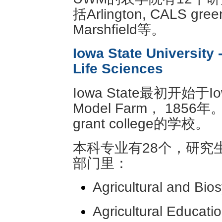
括Arlington, CALS gree
Marshfield等。
Iowa State University 
Life Sciences
Iowa State最初开始于Iowa 
Model Farm， 185
grant college的学校。
本科专业有28个，研究
部门里：
Agricultural and Bi
Agricultural Educati