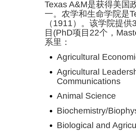
Texas A&M是获得
一。农学和生命学院是Te
（1911）。该学院提供
目(PhD项目22个，Mas
系里：
Agricultural Economi
Agricultural Leaders
Communications
Animal Science
Biochemistry/Biophy
Biological and Agricu