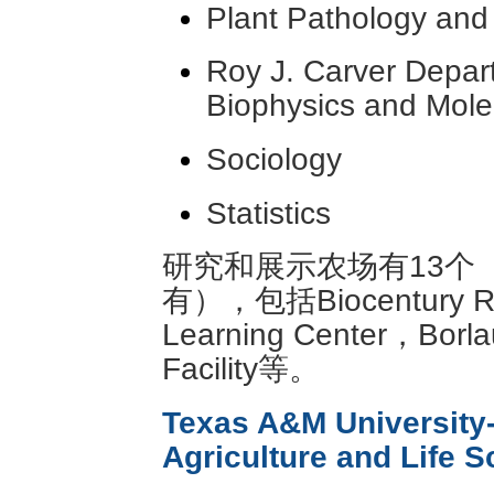
Plant Pathology and
Roy J. Carver Depart
Biophysics and Mole
Sociology
Statistics
研究和展示农场有13个（其
有），包括Biocentury Re
Learning Center，Borl
Facility等。
Texas A&M University-
Agriculture and Life 