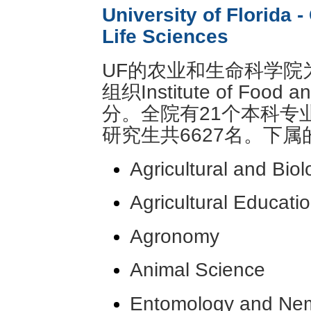
University of Florida -
Life Sciences
UF的农业和生命科学院
组织Institute of Food a
分。全院有21个本科专
研究生共6627名。下
Agricultural and Bio
Agricultural Educat
Agronomy
Animal Science
Entomology and Ne