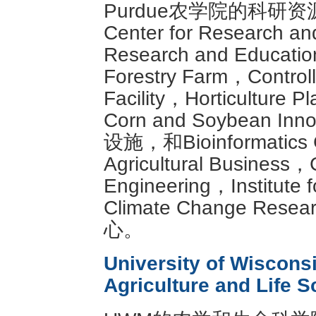
Purdue农学院的科研资
Center for Research a
Research and Educatio
Forestry Farm，Control
Facility，Horticulture P
Corn and Soybean I
设施，和Bioinformatics C
Agricultural Business，
Engineering，Institute 
Climate Change Re
心。
University of Wiscons
Agriculture and Life 