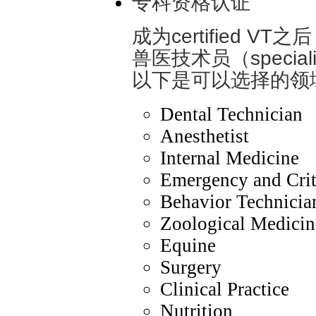
专科资格认证
成为certified 
兽医技术员（specialize
以下是可以选择的领
Dental Technician
Anesthetist
Internal Medicine
Emergency and Crit
Behavior Technicia
Zoological Medicin
Equine
Surgery
Clinical Practice
Nutrition