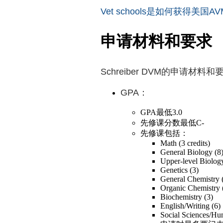
Vet schools是如何获得美国
申请材料和要求
Schreiber DVM的申请
GPA：
GPA最低3.0
先修课分数最低C-
先修课包括：
Math (3 credits)
General Biology (8
Upper-level Biology
Genetics (3)
General Chemistry 
Organic Chemistry 
Biochemistry (3)
English/Writing (6)
Social Sciences/Hum