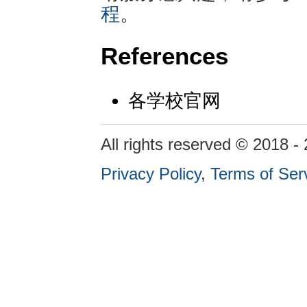
程
。
References
各学校官网
All rights reserved © 2018 -
Privacy Policy
,
Terms of Ser