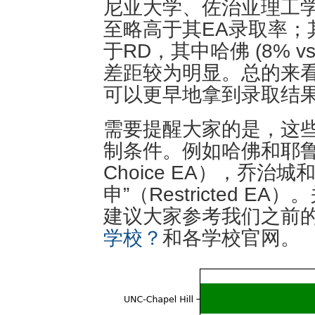
尼亚大学、佐治亚理工学
至略高于其EA录取率；
于RD，其中哈佛 (8% vs
差距较为明显。总的来看
可以更早地拿到录取结
需要提醒大家的是，这些
制条件。例如哈佛和耶鲁采
Choice EA），乔治
申”（Restricted 
建议大家参考我们之前
学校？
和各学校官网。