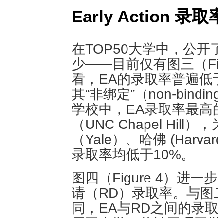
Early Action 录
在TOP50大学中，公开
少——目前仅有图三（Fi
看，EA的录取率普遍低
其“非绑定”（non-bi
学校中，EA录取率最高
（UNC Chapel Hi
（Yale）、哈佛 (Harv
录取率均低于10%。
图四（Figure 4）
请（RD）录取率。与图
同，EA与RD之间的录