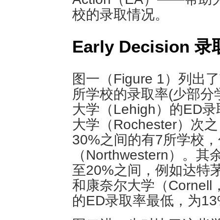
校的录取情况。
Early Decision
图一（Figure 1）列出
所学校的录取率(少部分
大学（Lehigh）的E
大学（Rochester）
30%之间的有7所学校
（Northwestern）
至20%之间，例如达特茅斯
和康奈尔大学（Cornel
的ED录取率最低，为13