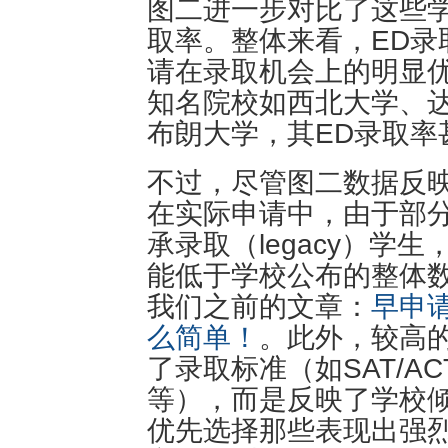
图二进一步对比了这些学
取率。整体来看，ED录
请在录取机会上的明显
知名院校如西北大学、
布朗大学，其ED录取率
不过，尽管图二数据反映
在实际申请中，由于部分
承录取（legacy）学
能低于学校公布的整体
我们之前的文章：
早申
么简单！
。此外，较高
了录取标准（如SAT/A
等），而是反映了学校
优先选择那些表现出强烈